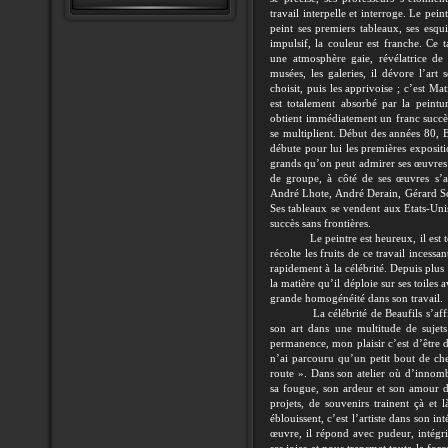
travail interpelle et interroge. Le pei
peint ses premiers tableaux, ses esquis
impulsif, la couleur est franche. Ce t
une atmosphère gaie, révélatrice de v
musées, les galeries, il dévore l’art 
choisit, puis les apprivoise ; c’est Ma
est totalement absorbé par la peintur
obtient immédiatement un franc succès
se multiplient. Début des années 80, B
débute pour lui les premières expositi
grands qu’on peut admirer ses œuvres s
de groupe, à côté de ses œuvres s’
André Lhote, André Derain, Gérard Sc
Ses tableaux se vendent aux Etats-Uni
succès sans frontières.
Le peintre est heureux, il est têtu
récolte les fruits de ce travail incess
rapidement à la célébrité. Depuis plus 
la matière qu’il déploie sur ses toiles 
grande homogénéité dans son travail.
La célébrité de Beaufils s’affirme
son art dans une multitude de sujets
permanence, mon plaisir c’est d’être d
n’ai parcouru qu’un petit bout de che
route ». Dans son atelier où d’innomb
sa fougue, son ardeur et son amour d
projets, de souvenirs trainent çà et l
éblouissent, c’est l’artiste dans son 
œuvre, il répond avec pudeur, intégrit