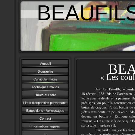
BEAUFIL
BEA
Accueil
Biographie
« Les coul
Curriculum vitae
Techniques mixtes
Jean Luc Beaufils, le dernie
18 février 1953. Fils de l’architecte 
Huiles sur toile
jeune avec le dessin et la peinture. 
Lieux d'exposition permanente
prédisposition pour la construction e
boîtes de crayons, j’avais besoin de d
Expositions - Vernissages
j’étais sans doute un peu rêveur. Alor
devenu un besoin ». Explique celui
Contact
français. « On a une idée de ce que l’
sur la toile », précise-t-il.
Informations légales
Plus tard il analyse les form
--
se précise, ses professeurs s’étonnent