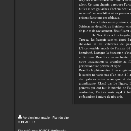
ses joies et nous transmet toute la for
talent. Ce long chemin parcouru l’a con
huiles et ses gouaches s’acheminent ve
reconnaît sa sensibilité et sa passion
présent dans tous ces tableaux.
Dans toutes ses expositions, les vi
Saisissantes de gaîté, de fraîcheur, e
de joie et de ravissement. Beaufils est
De New York à Los Angeles, le pub
Tropez, les français sont en émoi. Sa
show-biz et les célébrités de pas
L’incontestable succès de l’artiste dû
honnêteté. Lorsque la discussion s’ins
ni fioriture. Beaufils nous enchante.
notre imagination se promène au fi
perfectionniste persiste et signe.
Beaufils le phénomène. Une vingtaine 
le succès ne varie pas d’un coin à l
des galeries outre atlantique et d
grandissante. Classé par Le Figaro,
peintres qui ont fait le marché de l’
confondus, l’artiste reste égal à lu
phénomène à suivre de très près.
Version imprimable
|
Plan du site
© BEAUFILS
Site créé avec
IONOS MyWebsite
.